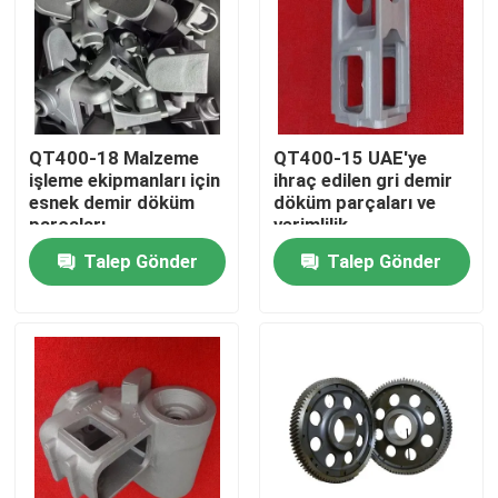
Hakkımızda
Fabrika turu
QT400-18 Malzeme
QT400-15 UAE'ye
işleme ekipmanları için
ihraç edilen gri demir
esnek demir döküm
döküm parçaları ve
Kalite kontrol
parçaları
verimlilik
Talep Gönder
Talep Gönder
Bize Ulaşın
Haberler
Bir teklif isteği
Metal Döküm Parçalar