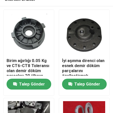
Birim ağırlığı 0.05 Kg
İyi aşınma direnci olan
ve CT6-CT8 Toleransı
esnek demir döküm
olan demir döküm
parçalarını
parçaları 20 ülkeye
özelleştirmek
Ev
ihraç edildi
Talep Gönder
Talep Gönder
Ürünler
videolar