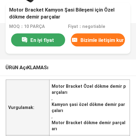
Motor Bracket Kamyon Şasi Bileşeni için Özel
dökme demir parçalar
MOQ：10 PARÇA
Fiyat：negotiable
En iyi fiyat
Bizimle iletişim kur
ÜRüN AçıKLAMASı
Motor Bracket Özel dökme demir p
arçaları
,
Kamyon şasi özel dökme demir par
Vurgulamak:
çaları
,
Motor Bracket dökme demir parçal
arı