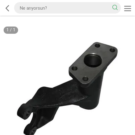
1
/
1