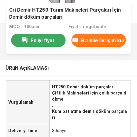
Gri Demir HT250 Tarım Makineleri Parçaları İçin
Demir döküm parçaları
MOQ：100pcs
Fiyat：negotiable
En iyi fiyat
Bizimle iletişim kur
ÜRüN AçıKLAMASı
HT250 Demir döküm parçaları
,
Çiftlik Makineleri için çelik parça d
ökme
Vurgulamak:
,
Kum patlatma demir döküm parçala
rı
Delivery Time
30days