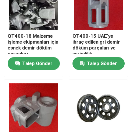
Hakkımızda
Fabrika turu
QT400-18 Malzeme
QT400-15 UAE'ye
işleme ekipmanları için
ihraç edilen gri demir
esnek demir döküm
döküm parçaları ve
parçaları
verimlilik
Kalite kontrol
Talep Gönder
Talep Gönder
Bize Ulaşın
Haberler
Bir teklif isteği
Metal Döküm Parçalar