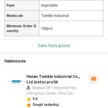
Fiyat
negotiable
Marka adı
Twinkle Industrial
Minimum Order Q
100pcs
uantity
Daha fazla göster
Hakkımızda
Henan Twinkle Industrial Co.,
Ltd üretici profili
Xinghua S&T Industrial Park,
Zhengzhou, Henan, China ,Çin
5.0
Onaylı tedarikçi