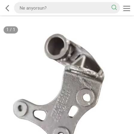
1
/
1