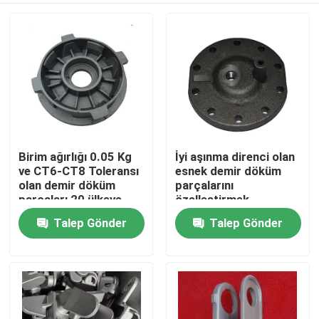
Birim ağırlığı 0.05 Kg
İyi aşınma direnci olan
ve CT6-CT8 Toleransı
esnek demir döküm
olan demir döküm
parçalarını
parçaları 20 ülkeye
özelleştirmek
ihraç edildi
Talep Gönder
Talep Gönder
Ev
Ürünler
videolar