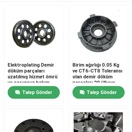
Elektroplating Demir
Birim ağırlığı 0.05 Kg
döküm parçaları
ve CT6-CT8 Toleransı
uzatılmış hizmet ömrü
olan demir döküm
ve sorunsuz bakım
parçaları 20 ülkeye
ihraç edildi
Talep Gönder
Talep Gönder
Ev
Ürünler
videolar