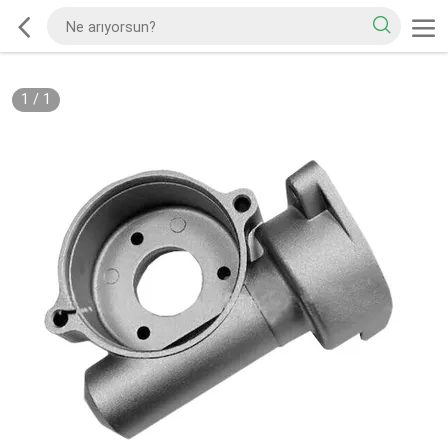
1
/
1