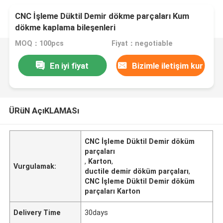
CNC İşleme Düktil Demir dökme parçaları Kum
dökme kaplama bileşenleri
MOQ：100pcs
Fiyat：negotiable
En iyi fiyat
Bizimle iletişim kur
ÜRüN AçıKLAMASı
CNC İşleme Düktil Demir döküm
parçaları
,
Karton
,
Vurgulamak:
ductile demir döküm parçaları
,
CNC İşleme Düktil Demir döküm
parçaları Karton
Delivery Time
30days