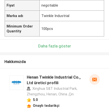
Fiyat
negotiable
Marka adı
Twinkle Industrial
Minimum Order
100pcs
Quantity
Daha fazla göster
Hakkımızda
Henan Twinkle Industrial Co.,
Ltd üretici profili
Xinghua S&T Industrial Park,
Zhengzhou, Henan, China ,Çin
5.0
Onaylı tedarikçi