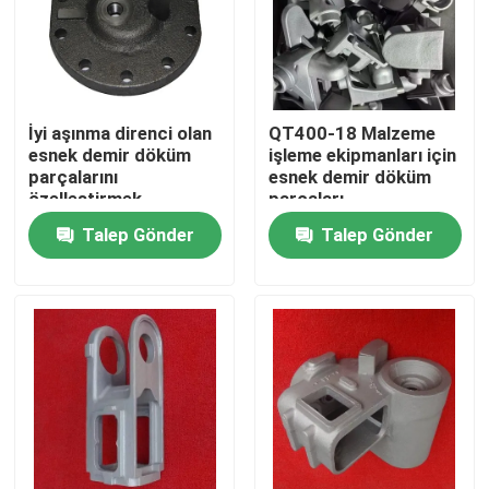
Hakkımızda
Fabrika turu
İyi aşınma direnci olan
QT400-18 Malzeme
esnek demir döküm
işleme ekipmanları için
parçalarını
esnek demir döküm
özelleştirmek
parçaları
Kalite kontrol
Talep Gönder
Talep Gönder
Bize Ulaşın
Haberler
Bir teklif isteği
Metal Döküm Parçalar