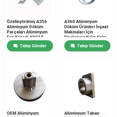
Hakkımızda
Özelleştirilmiş A356
A360 Alüminyum
Alüminyum Döküm
Döküm Ürünleri İnşaat
Fabrika turu
Parçaları Alüminyum
Makinaları İçin
Fan Kanadı ADC10
Direksiyon Kalıp Kalıp
Parçaları
Talep Gönder
Talep Gönder
Kalite kontrol
Bize Ulaşın
Haberler
Bir teklif isteği
OEM Alüminyum
Alüminyum Taban
Metal Döküm Parçalar