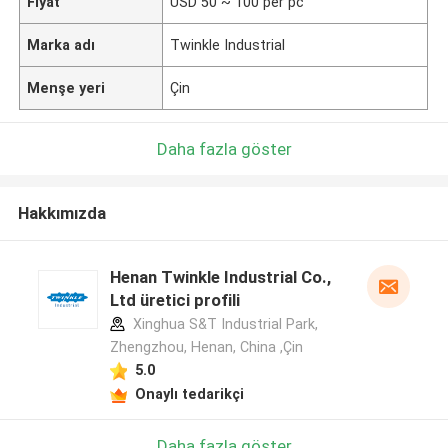
Fiyat
USD 50 ~ 100 per pc
Marka adı
Twinkle Industrial
Menşe yeri
Çin
Daha fazla göster
Hakkımızda
Henan Twinkle Industrial Co.,
Ltd üretici profili
Xinghua S&T Industrial Park,
Zhengzhou, Henan, China ,Çin
5.0
Onaylı tedarikçi
Daha fazla göster