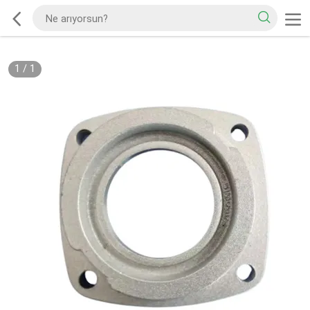
1
/
1