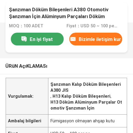
Şanzıman Döküm Bileşenleri A380 Otomotiv
Şanzıman İçin Alüminyum Parçaları Döküm
MOQ：100 ADET
Fiyat：USD 50 ~ 100 per pc
En iyi fiyat
Bizimle iletişim kur
ÜRüN AçıKLAMASı
Şanzıman Kalıp Döküm Bileşenleri
A380 JIS
Vurgulamak:
,
H13 Kalıp Döküm Bileşenleri
,
H13 Döküm Alüminyum Parçalar Ot
omotiv Şanzıman İçin
Ambalaj bilgileri
Fümigasyon olmayan ahşap kutu