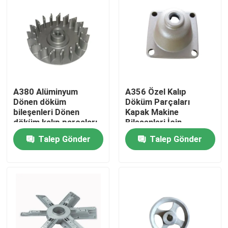
A380 Alüminyum
A356 Özel Kalıp
Dönen döküm
Döküm Parçaları
bileşenleri Dönen
Kapak Makine
döküm kalıp parçaları
Bileşenleri İçin
pompa için impeller
Alüminyum Döküm
Talep Gönder
Talep Gönder
Parçaları
Ev
Ürünler
videolar