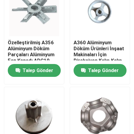
Hakkımızda
Fabrika turu
Özelleştirilmiş A356
A360 Alüminyum
Alüminyum Döküm
Döküm Ürünleri İnşaat
Parçaları Alüminyum
Makinaları İçin
Kalite kontrol
Fan Kanadı ADC10
Direksiyon Kalıp Kalıp
Parçaları
Talep Gönder
Talep Gönder
Bize Ulaşın
Haberler
Bir teklif isteği
Metal Döküm Parçalar