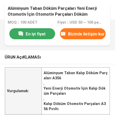
Alüminyum Taban Döküm Parçaları Yeni Enerji
Otomotiv İçin Otomotiv Parçaları Döküm
MOQ：100 ADET
Fiyat：USD 50 ~ 100 per pc
En iyi fiyat
Bizimle iletişim kur
ÜRüN AçıKLAMASı
Alüminyum Taban Kalıp Döküm Parç
aları A356
,
Yeni Enerji Otomotiv İçin Kalıp Dök
Vurgulamak:
üm Parçaları
,
Kalıp Döküm Otomotiv Parçaları A3
56 Pırıltı