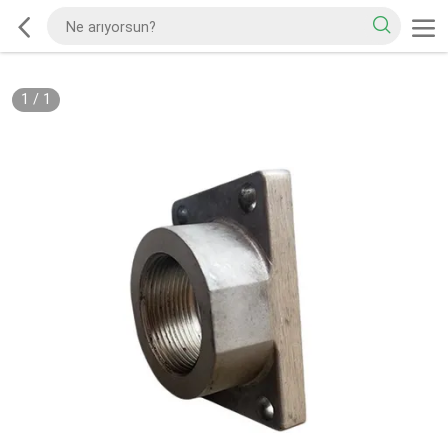
1
/
1