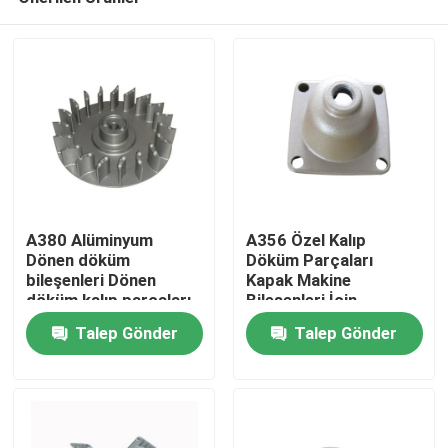
A380 Alüminyum
A356 Özel Kalıp
Dönen döküm
Döküm Parçaları
bileşenleri Dönen
Kapak Makine
döküm kalıp parçaları
Bileşenleri İçin
Ev
pompa için impeller
Alüminyum Döküm
Talep Gönder
Talep Gönder
Parçaları
Ürünler
videolar