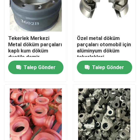
Hakkımızda
Fabrika turu
Tekerlek Merkezi
Özel metal döküm
Metal döküm parçaları
parçaları otomobil için
kaplı kum döküm
alüminyum döküm
ductile demir
tekerlekleri
Kalite kontrol
Talep Gönder
Talep Gönder
Bize Ulaşın
Haberler
Bir teklif isteği
Metal Döküm Parçalar