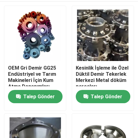
OEM Gri Demir GG25
Kesinlik İşleme ile Özel
Endüstriyel ve Tarım
Düktil Demir Tekerlek
Makineleri İçin Kum
Merkezi Metal döküm
Atma Donanımları
parçaları
Talep Gönder
Talep Gönder
Ev
Ürünler
videolar