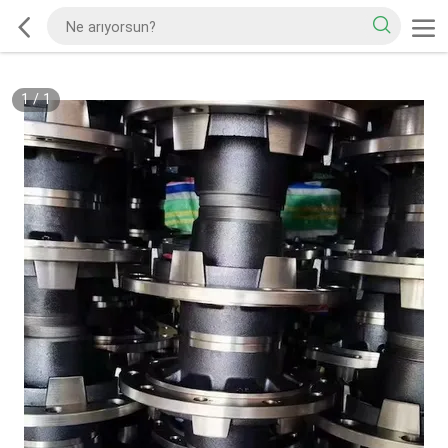
1
/
1