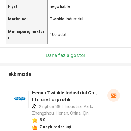
Fiyat
negotiable
Marka adı
Twinkle Industrial
Min sipariş miktar
100 adet
ı
Daha fazla göster
Hakkımızda
Henan Twinkle Industrial Co.,
Ltd üretici profili
Xinghua S&T Industrial Park,
Zhengzhou, Henan, China ,Çin
5.0
Onaylı tedarikçi