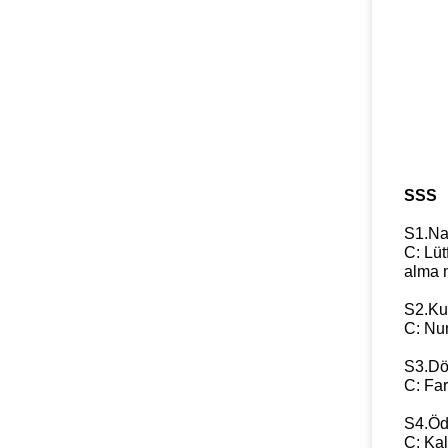
SSS
S1.Nas
C: Lüt
alma m
S2.Ku
C: Num
S3.Dök
C: Far
S4.Öd
C: Ka