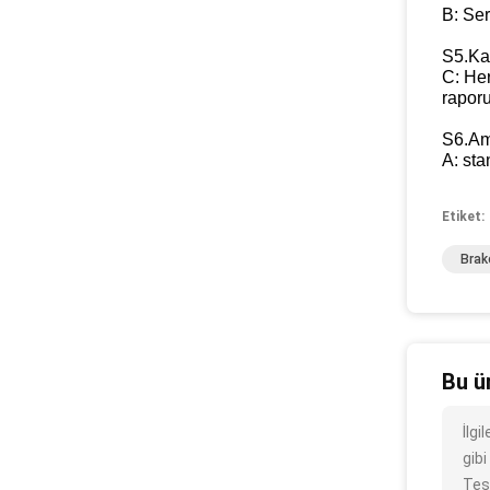
B: Ser
S5.Kal
C: Her
raporu
S6.Am
A: sta
Etiket:
Brak
Bu ü
İlg
gibi
Teş