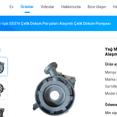
Ev
Ürünler
Videolar
Hakkımızda
Bize Ulaşın
Ha
ı Için SS316 Çelik Döküm Parçaları Alaşımlı Çelik Döküm Pompası
Yağ M
Alaşı
Ürün ay
Menşe 
Marka a
Sertifik
Model 
Ödeme 
Min sip