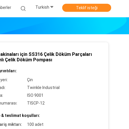
Turkish
berler
Teklif isteği
akinaları için SS316 Çelik Döküm Parçaları
mlı Çelik Döküm Pompası
rıntıları:
yeri:
Çin
dı:
Twinkle Industrial
a:
ISO 9001
numarası:
TISCP-12
& teslimat koşulları:
ariş miktarı:
100 adet