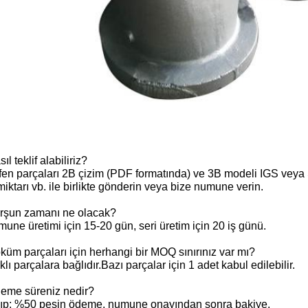
ıl teklif alabiliriz?
fen parçaları 2B çizim (PDF formatında) ve 3B modeli IGS veya 
iktarı vb. ile birlikte gönderin veya bize numune verin.
rşun zamanı ne olacak?
une üretimi için 15-20 gün, seri üretim için 20 iş günü.
üm parçaları için herhangi bir MOQ sınırınız var mı?
klı parçalara bağlıdır.Bazı parçalar için 1 adet kabul edilebilir.
eme süreniz nedir?
lıp: %50 peşin ödeme, numune onayından sonra bakiye.