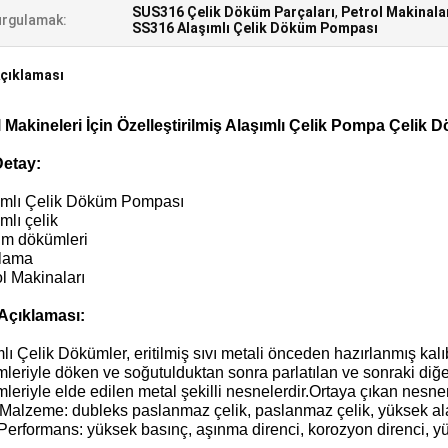
SUS316 Çelik Döküm Parçaları
,
Petrol Makinala
rgulamak:
SS316 Alaşımlı Çelik Döküm Pompası
çıklaması
l Makineleri İçin Özelleştirilmiş Alaşımlı Çelik Pompa Çelik 
Detay:
şımlı Çelik Döküm Pompası
ımlı çelik
rım dökümleri
lama
ol Makinaları
Açıklaması:
lı Çelik Dökümler, eritilmiş sıvı metali önceden hazırlanmış 
leriyle döken ve soğutulduktan sonra parlatılan ve sonraki diğe
leriyle elde edilen metal şekilli nesnelerdir.Ortaya çıkan nesneni
Malzeme: dubleks paslanmaz çelik, paslanmaz çelik, yüksek alaşı
Performans: yüksek basınç, aşınma direnci, korozyon direnci, y