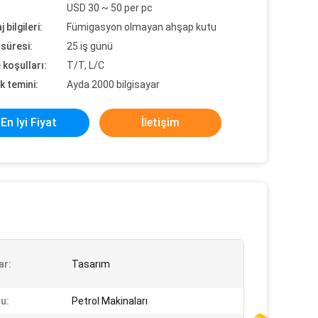
USD 30 ~ 50 per pc
 bilgileri:
Fümigasyon olmayan ahşap kutu
süresi:
25 iş günü
koşulları:
T/T, L/C
k temini:
Ayda 2000 bilgisayar
En Iyi Fiyat
İletişim
ar:
Tasarım
u:
Petrol Makinaları