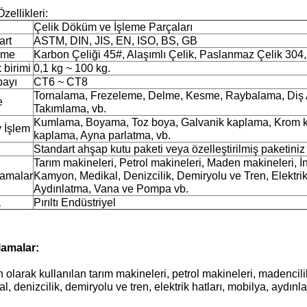
zellikleri:
Çelik Döküm ve İşleme Parçaları
art
ASTM, DIN, JIS, EN, ISO, BS, GB
eme
Karbon Çeliği 45#, Alaşımlı Çelik, Paslanmaz Çelik 304
k birimi
0,1 kg ~ 100 kg.
payı
CT6 ~ CT8
Tornalama, Frezeleme, Delme, Kesme, Raybalama, Diş
e
Takımlama, vb.
Kumlama, Boyama, Toz boya, Galvanik kaplama, Krom k
 İşlem
kaplama, Ayna parlatma, vb.
Standart ahşap kutu paketi veya özelleştirilmiş paketiniz
Tarım makineleri, Petrol makineleri, Maden makineleri, İ
amalar
Kamyon, Medikal, Denizcilik, Demiryolu ve Tren, Elektrik 
Aydınlatma, Vana ve Pompa vb.
a
Pırıltı Endüstriyel
amalar:
 olarak kullanılan tarım makineleri, petrol makineleri, madencil
l, denizcilik, demiryolu ve tren, elektrik hatları, mobilya, aydı