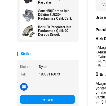
Parçaları
Vu
Santrifüj Pompa İçin
Döküm SUS304
Ürün A
Paslanmaz Çelik Çark
Boru Ek Parçaları İçin
Petro
Paslanmaz Çelik 90
Derece Dirsek
Hızlı 
· Ala
· Alaş
Kişiler
· Yatı
· Kum
· Petr
Kişiler:
Dylan
Tel:
18337116073
Ürün 
Alaşım
yöntem
yöntem
vardır.
İletişim
.
çeliği