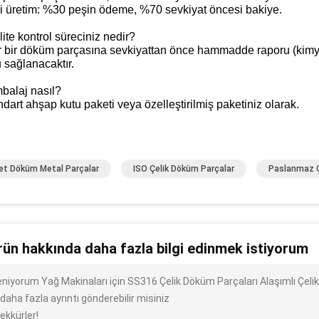
i üretim: %30 peşin ödeme, %70 sevkiyat öncesi bakiye.
ite kontrol süreciniz nedir?
 bir döküm parçasına sevkiyattan önce hammadde raporu (kimyas
 sağlanacaktır.
balaj nasıl?
ndart ahşap kutu paketi veya özelleştirilmiş paketiniz olarak.
et Döküm Metal Parçalar
ISO Çelik Döküm Parçalar
Paslanmaz Ç
rün hakkında daha fazla bilgi edinmek istiyorum
ileniyorum Yağ Makinaları için SS316 Çelik Döküm Parçaları Alaşımlı Çe
 daha fazla ayrıntı gönderebilir misiniz
ekkürler!