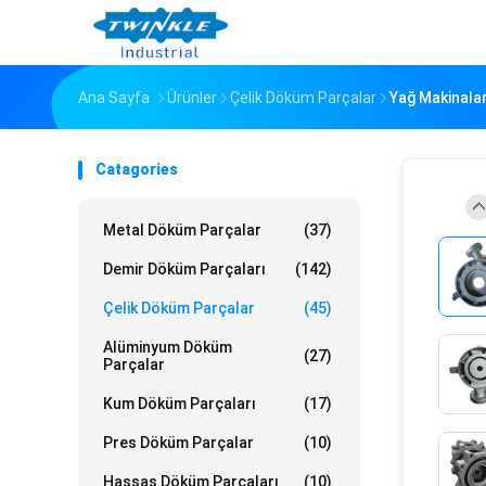
Ana Sayfa
Ürünler
Çelik Döküm Parçalar
Yağ Makinalar
Catagories
Metal Döküm Parçalar
(37)
Demir Döküm Parçaları
(142)
Çelik Döküm Parçalar
(45)
Alüminyum Döküm
(27)
Parçalar
Kum Döküm Parçaları
(17)
Pres Döküm Parçalar
(10)
Hassas Döküm Parçaları
(10)