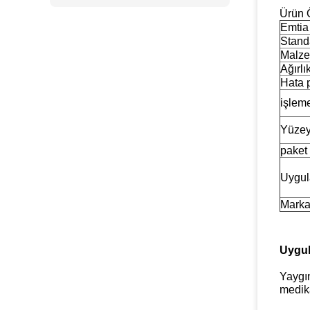
Ürün Ö
Emtia
Stand
Malz
Ağırlı
Hata 
işlem
Yüzey
paket
Uygul
Mark
Uygul
Yaygın
medika