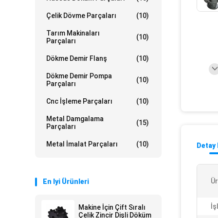
Çelik Dövme Parçaları
(10)
Tarım Makinaları
(10)
Parçaları
Dökme Demir Flanş
(10)
Dökme Demir Pompa
(10)
Parçaları
Cnc İşleme Parçaları
(10)
Metal Damgalama
(15)
Parçaları
Metal İmalat Parçaları
(10)
Detay 
Ür
En Iyi Ürünleri
İş
Makine İçin Çift Sıralı
Çelik Zincir Dişli Döküm